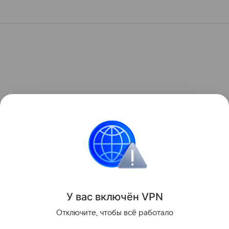
У вас включ
ён
V
P
N
Отключите, чтобы всё работало