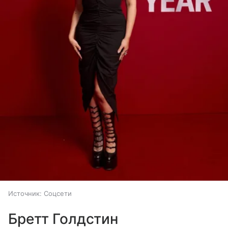
Источник:
Соцсети
Бретт Голдстин