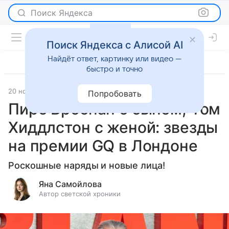
Поиск Яндекса
Поиск Яндекса с Алисой AI
Найдёт ответ, картинку или видео —
быстро и точно
20 ноября 2025
Леди Mail
Светская жизнь
Попробовать
Пирс Броснан с сыном, Том
Хиддлстон с женой: звезды
на премии GQ в Лондоне
Роскошные наряды и новые лица!
Яна Самойлова
Автор светской хроники