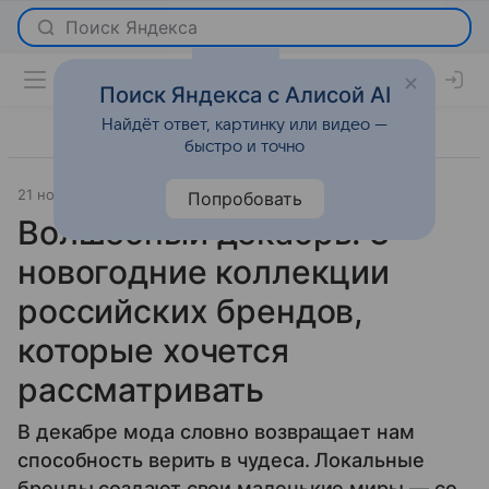
Поиск Яндекса с Алисой AI
Найдёт ответ, картинку или видео —
быстро и точно
21 ноября 2025
Леди Mail
Мода
Попробовать
Волшебный декабрь: 3
новогодние коллекции
российских брендов,
которые хочется
рассматривать
В декабре мода словно возвращает нам
способность верить в чудеса. Локальные
бренды создают свои маленькие миры — со