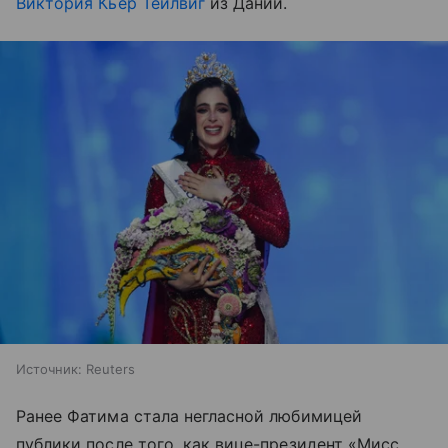
Виктория Кьер Тейлвиг
из Дании.
Источник:
Reuters
Ранее Фатима стала негласной любимицей
публики после того, как вице-президент «Мисс