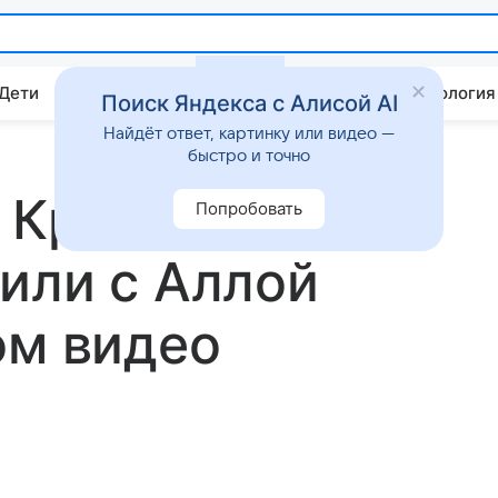
 Дети
Дом
Гороскопы
Стиль жизни
Психология
Поиск Яндекса с Алисой AI
Найдёт ответ, картинку или видео —
быстро и точно
 Кристину
Попробовать
или с Аллой
ом видео