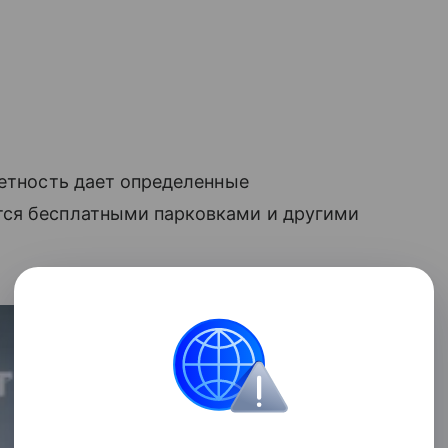
детность дает определенные
тся бесплатными парковками и другими