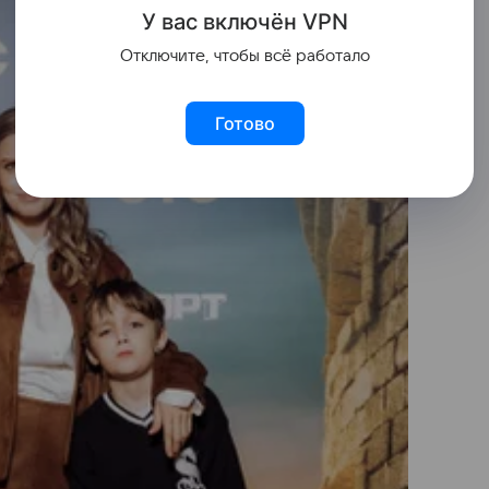
У вас включ
ён
V
P
N
Отключите, чтобы всё работало
Готово