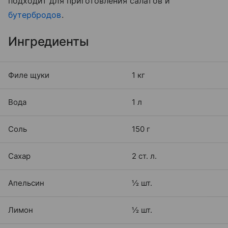
подходит для приготовления салатов и
бутербродов
.
Ингредиенты
Филе щуки
1 кг
Вода
1 л
Соль
150 г
Сахар
2 ст. л.
Апельсин
½ шт.
Лимон
½ шт.