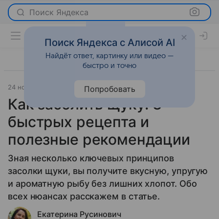
Поиск Яндекса
Поиск Яндекса с Алисой AI
Найдёт ответ, картинку или видео —
быстро и точно
24 ноября 2025
Леди Mail
Лайфхаки
Попробовать
Как засолить щуку: 3
быстрых рецепта и
полезные рекомендации
Зная несколько ключевых принципов
засолки щуки, вы получите вкусную, упругую
и ароматную рыбу без лишних хлопот. Обо
всех нюансах расскажем в статье.
Екатерина Русинович