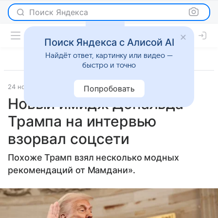
Поиск Яндекса
Поиск Яндекса с Алисой AI
Найдёт ответ, картинку или видео —
быстро и точно
24 ноября 2025
Lenta.Ru
Светская жизнь
Попробовать
Новый имидж Дональда
Трампа на интервью
взорвал соцсети
Похоже Трамп взял несколько модных
рекомендаций от Мамдани».