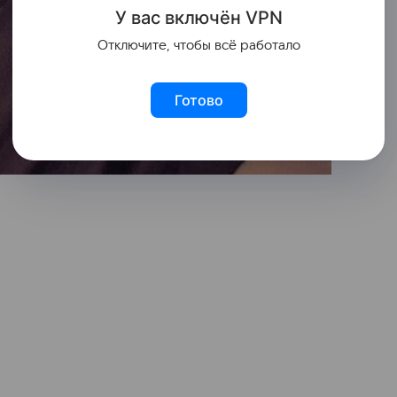
У вас включ
ён
V
P
N
Отключите, чтобы всё работало
Готово