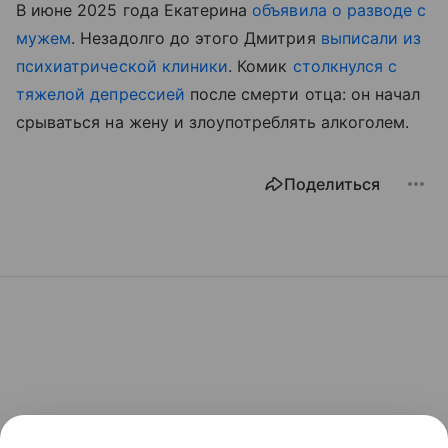
В июне 2025 года Екатерина
объявила о разводе с
мужем
. Незадолго до этого Дмитрия
выписали из
психиатрической клиники
. Комик
столкнулся с
тяжелой депрессией
после смерти отца: он начал
срываться на жену и злоупотреблять алкоголем.
Поделиться