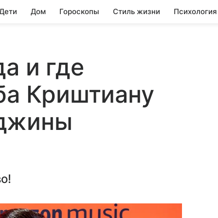
 Дети
Дом
Гороскопы
Стиль жизни
Психология
а и где
ба Криштиану
рджины
о!