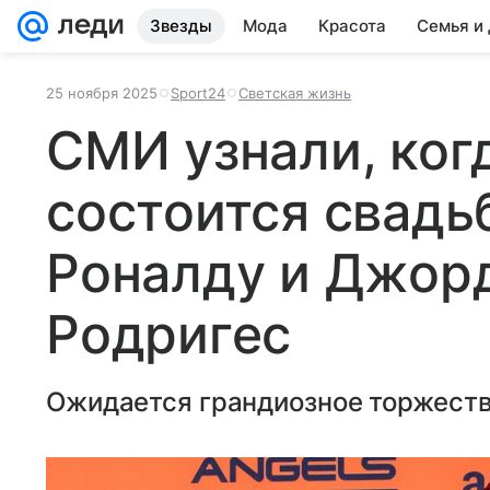
Звезды
Мода
Красота
Семья и
25 ноября 2025
Sport24
Светская жизнь
СМИ узнали, когд
состоится свадь
Роналду и Джо
Родригес
Ожидается грандиозное торжеств