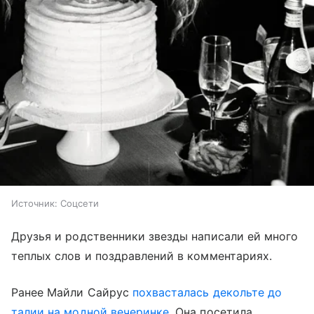
Источник:
Соцсети
Друзья и родственники звезды написали ей много
теплых слов и поздравлений в комментариях.
Ранее Майли Сайрус
похвасталась декольте до
талии на модной вечеринке
. Она посетила