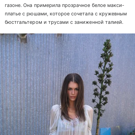
газоне. Она примерила прозрачное белое макси-
платье с рюшами, которое сочетала с кружевным
бюстгальтером и трусами с заниженной талией.