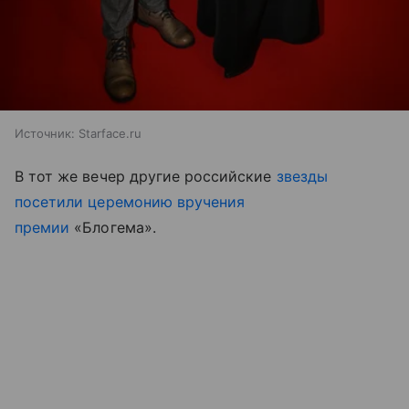
Источник:
Starface.ru
В тот же вечер другие российские
звезды
посетили церемонию вручения
премии
«Блогема».