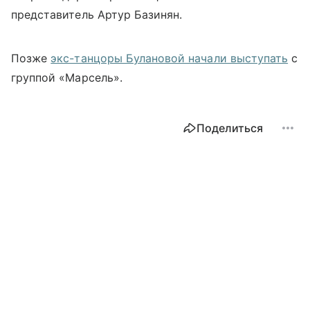
представитель Артур Базинян.
Позже
экс-танцоры Булановой начали выступать
с
группой «Марсель».
Поделиться