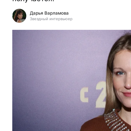
Дарья Варламова
Звездный интервьюер