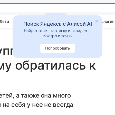
 Дети
Дом
Гороскопы
Стиль жизни
Психология
Поиск Яндекса с Алисой AI
Найдёт ответ, картинку или видео —
быстро и точно
уппы Reflex
Попробовать
му обратилась к
тей, а также она много
 на себя у нее не всегда