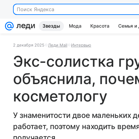
Поиск Яндекса
Звезды
Мода
Красота
Семья и
2 декабря 2025
Леди Mail
Интервью
Экс-солистка гр
объяснила, поче
косметологу
У знаменитости двое маленьких де
работает, поэтому находить время
получается.