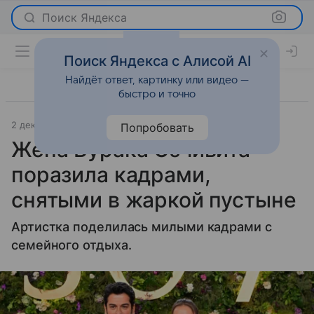
Поиск Яндекса
Поиск Яндекса с Алисой AI
Найдёт ответ, картинку или видео —
быстро и точно
2 декабря 2025
[KZ] Nur.kz
Светская жизнь
Попробовать
Жена Бурака Озчивита
поразила кадрами,
снятыми в жаркой пустыне
Артистка поделилась милыми кадрами с
семейного отдыха.