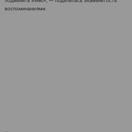
подменить няню», — поделилась знаменитость
воспоминаниями.