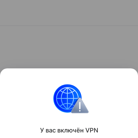
У вас включ
ён
V
P
N