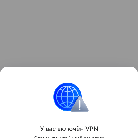
У вас включ
ён
V
P
N