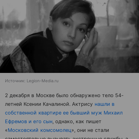
Источник:
Legion-Media.ru
2 декабря в Москве было обнаружено тело 54-
летней Ксении Качалиной. Актрису
нашли в
собственной квартире ее бывший муж Михаил
Ефремов и его сын
, однако, как пишет
«
Московский комсомолец
», они не стали
самостоятельно вызывать экстренные службы, а