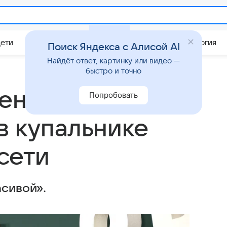
Дети
Дом
Гороскопы
Стиль жизни
Психология
Поиск Яндекса с Алисой AI
Найдёт ответ, картинку или видео —
быстро и точно
теннисистки
Попробовать
в купальнике
сети
асивой».