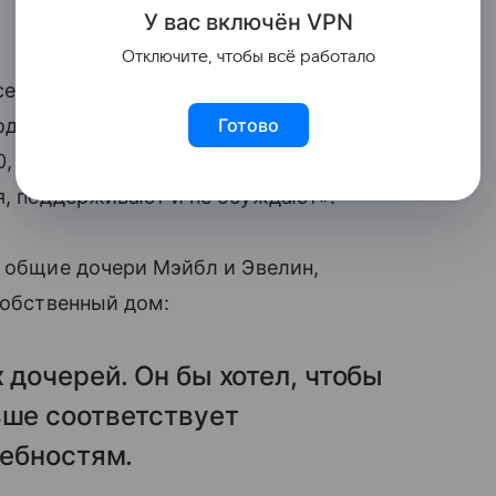
У вас включ
ён
V
P
N
Отключите, чтобы всё работало
о семья полностью поддерживает
дят, и они участливы. У нас прекрасная
Готово
, брат и сестра Брюса, а также его
я, поддерживают и не осуждают».
ь общие дочери Мэйбл и Эвелин,
собственный дом:
 дочерей. Он бы хотел, чтобы
ьше соответствует
ребностям.