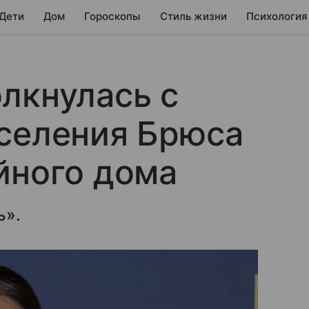
 Дети
Дом
Гороскопы
Стиль жизни
Психология
лкнулась с
ыселения Брюса
йного дома
ь».