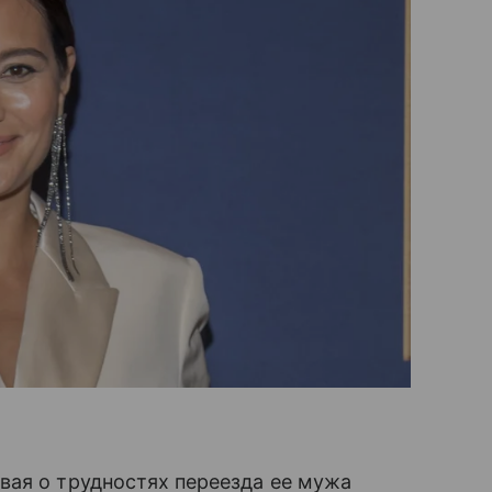
вая о трудностях переезда ее мужа