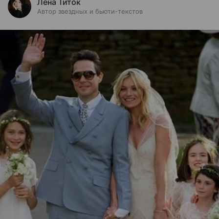
Лена Титок
Автор звездных и бьюти-текстов