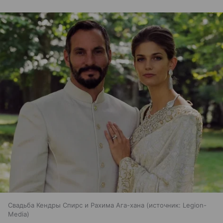
Свадьба Кендры Спирс и Рахима Ага-хана
источник:
Legion-
Media