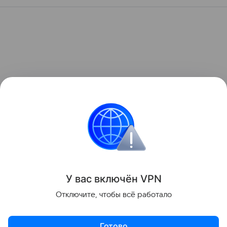
У вас включ
ён
V
P
N
Отключите, чтобы всё работало
Готово