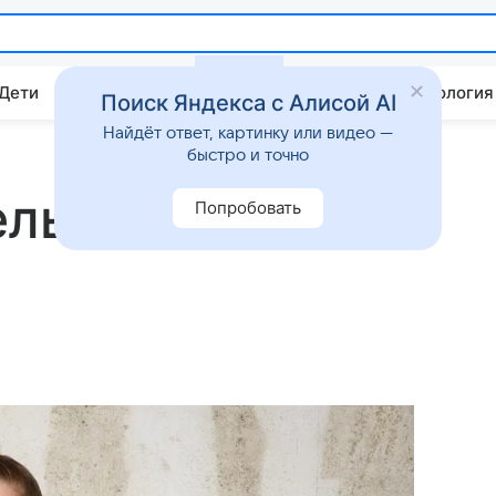
 Дети
Дом
Гороскопы
Стиль жизни
Психология
Поиск Яндекса с Алисой AI
Найдёт ответ, картинку или видео —
быстро и точно
ель обнажила
Попробовать