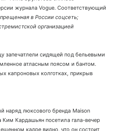
версии журнала Vogue. Соответствующий
апрещенная в России соцсеть;
стремистской организацией
цу запечатлели сидящей под бельевыми
рмленное атласным поясом и бантом.
ных капроновых колготках, прикрыв
ый наряд люксового бренда Maison
да Ким Кардашьян посетила гала-вечер
ещенном кадре видно, что он состоит