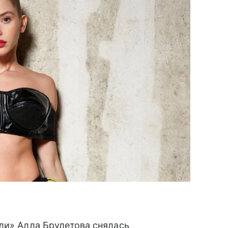
ли» Алла Брулетова снялась