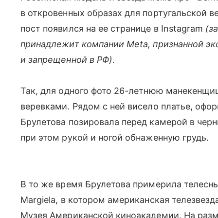
в откровенных образах для португальской 
пост появился на ее странице в Instagram
(з
принадлежит компании Meta, признанной эк
и запрещенной в РФ)
.
Так, для одного фото 26-летнюю манекенщи
веревками. Рядом с ней висело платье, офо
Брулетова позировала перед камерой в чер
при этом рукой и ногой обнаженную грудь.
В то же время Брулетова примерила телесн
Margiela, в котором американская телезвез
Музея Американской киноакадемии. На разм