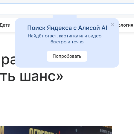
 Дети
Дом
Гороскопы
Стиль жизни
Психология
Поиск Яндекса с Алисой AI
Найдёт ответ, картинку или видео —
быстро и точно
 развода с
Попробовать
ть шанс»