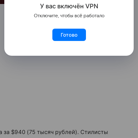
У вас включ
ён
V
P
N
Отключите, чтобы всё работало
Готово
 за $940 (75 тысяч рублей). Стилисты