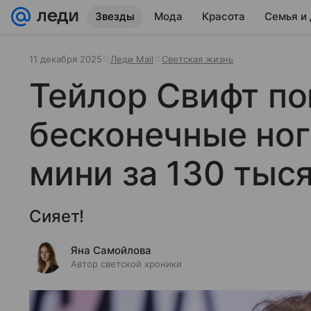
Звезды
Мода
Красота
Семья и
11 декабря 2025
Леди Mail
Светская жизнь
Тейлор Свифт по
бесконечные ног
мини за 130 тыс
Сияет!
Яна Самойлова
Автор светской хроники