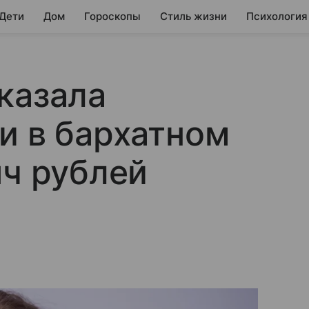
 Дети
Дом
Гороскопы
Стиль жизни
Психология
казала
и в бархатном
яч рублей