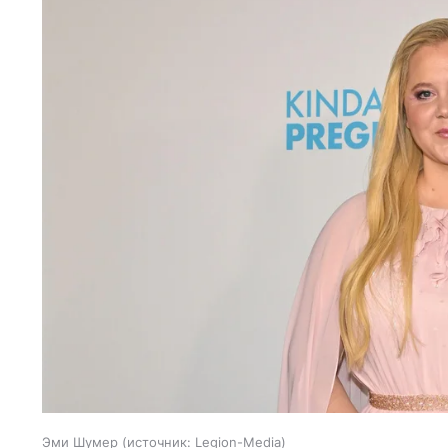
Эми Шумер
источник:
Legion-Media