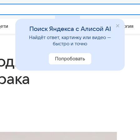
Дети
Дом
Гороскопы
Стиль жизни
Психология
Поиск Яндекса с Алисой AI
Найдёт ответ, картинку или видео —
быстро и точно
одится с мужем
Попробовать
рака