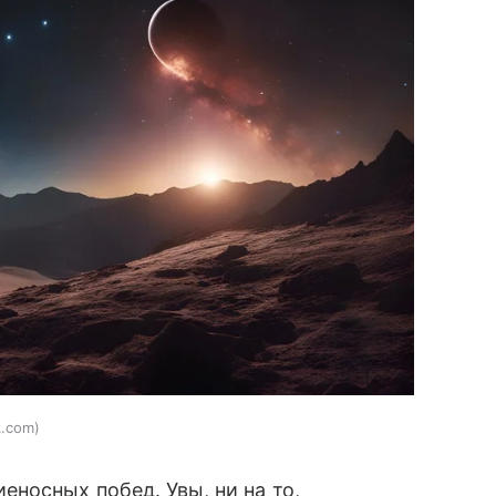
k.com
носных побед. Увы, ни на то,