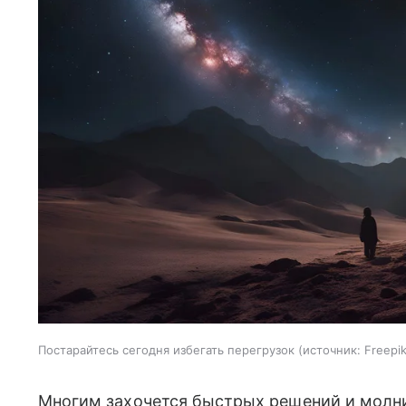
Постарайтесь сегодня избегать перегрузок
источник:
Freepi
Многим захочется быстрых решений и молние