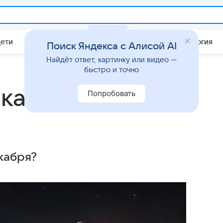
Дети
Дом
Гороскопы
Стиль жизни
Психология
Поиск Яндекса с Алисой AI
Найдёт ответ, картинку или видео —
быстро и точно
екабря
Попробовать
екабря?