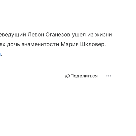
леведущий Левон Оганезов ушел из жизни
тях дочь знаменитости Мария Шкловер.
и
.
Поделиться