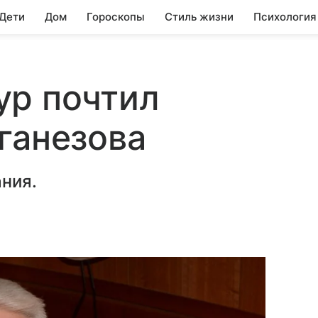
 Дети
Дом
Гороскопы
Стиль жизни
Психология
ур почтил
ганезова
ния.