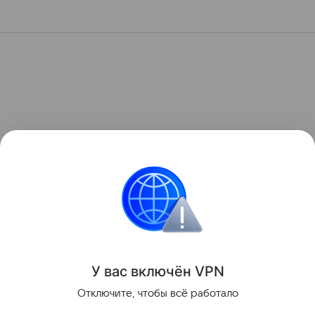
У вас включ
ён
V
P
N
Отключите, чтобы всё работало