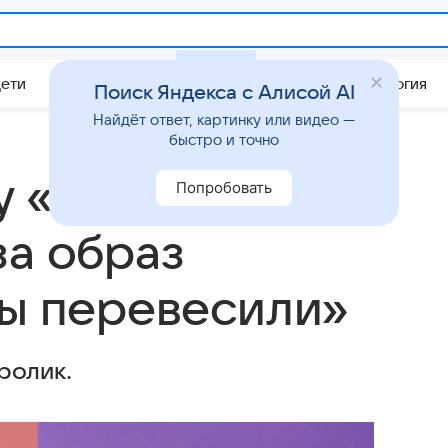
Дети
Дом
Гороскопы
Стиль жизни
Психология
Поиск Яндекса с Алисой AI
Найдёт ответ, картинку или видео —
быстро и точно
у «Универа»
Попробовать
за образ
бы перевесили»
ролик.