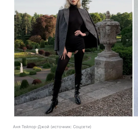
Аня Тейлор-Джой
источник:
Соцсети