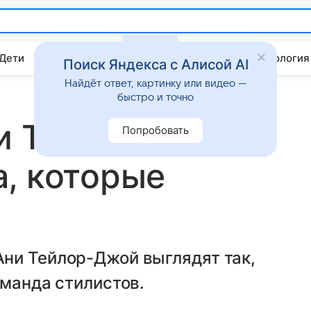
 Дети
Дом
Гороскопы
Стиль жизни
Психология
Поиск Яндекса с Алисой AI
Найдёт ответ, картинку или видео —
быстро и точно
и Тейлор-Джой:
Попробовать
, которые
ни Тейлор-Джой выглядят так,
оманда стилистов.