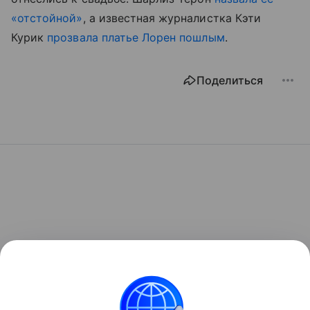
«отстойной»
, а известная журналистка Кэти
Курик
прозвала платье Лорен пошлым
.
Поделиться