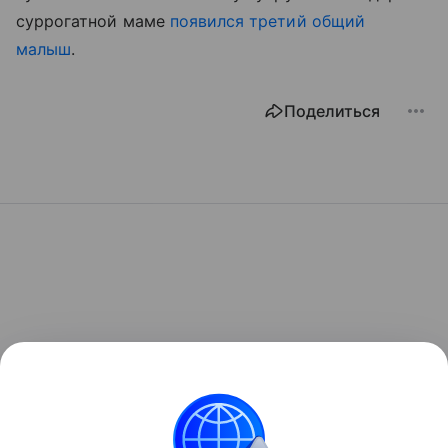
суррогатной маме
появился третий общий
малыш
.
Поделиться