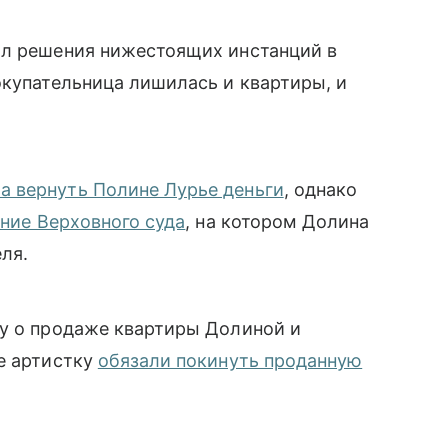
ил решения нижестоящих инстанций в
окупательница лишилась и квартиры, и
а вернуть Полине Лурье деньги
, однако
ние Верховного суда
, на котором Долина
еля.
лу о продаже квартиры Долиной и
е артистку
обязали покинуть проданную