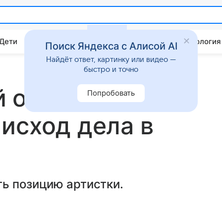
 Дети
Дом
Гороскопы
Стиль жизни
Психология
Поиск Яндекса с Алисой AI
Найдёт ответ, картинку или видео —
быстро и точно
 отказалась
Попробовать
исход дела в
ть позицию артистки.