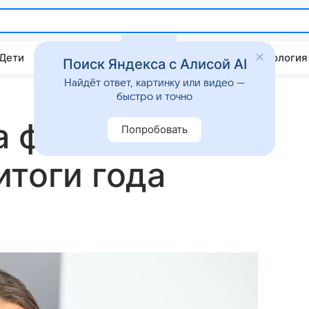
 Дети
Дом
Гороскопы
Стиль жизни
Психология
Поиск Яндекса с Алисой AI
Найдёт ответ, картинку или видео —
быстро и точно
а фото без
Попробовать
итоги года