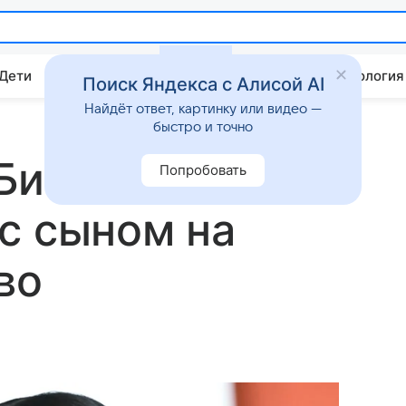
 Дети
Дом
Гороскопы
Стиль жизни
Психология
Поиск Яндекса с Алисой AI
Найдёт ответ, картинку или видео —
быстро и точно
Бибера в
Попробовать
с сыном на
во