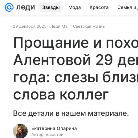
Звезды
Мода
Красота
Семья и
29 декабря 2025
Леди Mail
Светская жизнь
Прощание и пох
Алентовой 29 де
года: слезы близ
слова коллег
Все детали в нашем материале.
Екатерина Опарина
Автор новостей