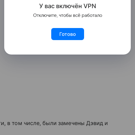
У вас включ
ён
V
P
N
Отключите, чтобы всё работало
Готово
и, в том числе, были замечены Дэвид и