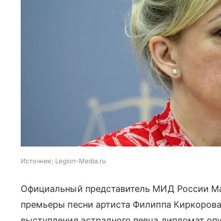
Источник:
Legion-Media.ru
Официальный представитель МИД России Ма
премьеры песни артиста Филиппа Киркорова,
выступления эстрадного певца дипломат опу