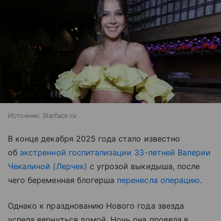
Источник:
Starface.ru
В конце декабря 2025 года стало известно
об
экстренной госпитализации 33-летней Валерии
Чекалиной (Лерчек)
с угрозой выкидыша, после
чего беременная блогерша
перенесла операцию
.
Однако к празднованию Нового года звезда
успела вернуться домой. Ночь она провела в