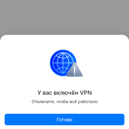
У вас включ
ён
V
P
N
Отключите, чтобы всё работало
Готово