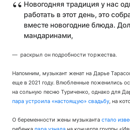
Новогодняя традиция у нас одн
работать в этот день, это соб
вместе новогодние блюда. До
мандаринами,
— раскрыл он подробности торжества.
Напомним, музыкант женат на Дарье Тарасо
еще в 2021 году. Влюбленные поженились о
на сольную песню Туриченко, однако для Да
пара устроила «настоящую» свадьбу
, на ко
О беременности жены музыканта
стало изве
ребенка
пара узнала
на концерте группы «Ива