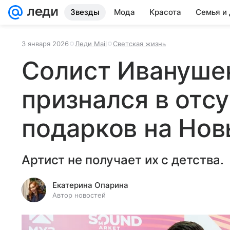
Звезды
Мода
Красота
Семья и
3 января 2026
Леди Mail
Светская жизнь
Солист Иванушек 
признался в отс
подарков на Нов
Артист не получает их с детства.
Екатерина Опарина
Автор новостей