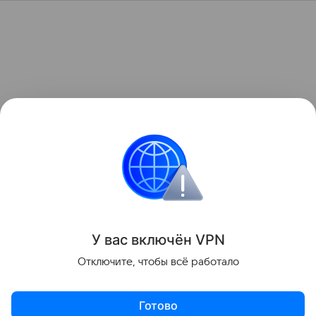
У вас включ
ён
V
P
N
Отключите, чтобы всё работало
Готово