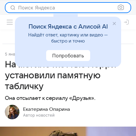
Поиск Яндекса
Поиск Яндекса с Алисой AI
Найдёт ответ, картинку или видео —
быстро и точно
5 января 2026
Леди Mail
Светская жизнь
Попробовать
На могиле Мэттью Перри
установили памятную
табличку
Она отсылает к сериалу «Друзья».
Екатерина Опарина
Автор новостей