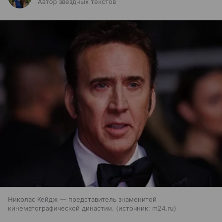
Автор звездных текстов
Николас Кейдж — представитель знаменитой
кинематографической династии.
источник:
m24.ru