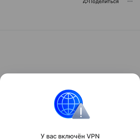
Поделиться
У вас включ
ён
V
P
N