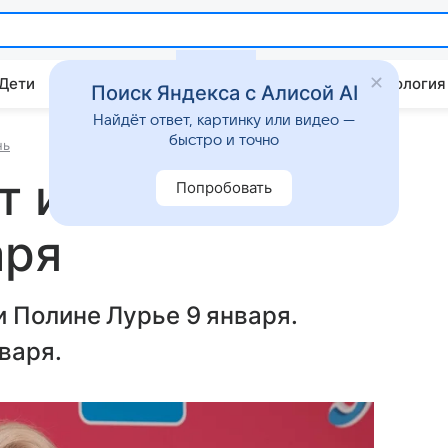
 Дети
Дом
Гороскопы
Стиль жизни
Психология
Поиск Яндекса с Алисой AI
Найдёт ответ, картинку или видео —
быстро и точно
нь
т из квартиры
Попробовать
аря
 Полине Лурье 9 января.
варя.