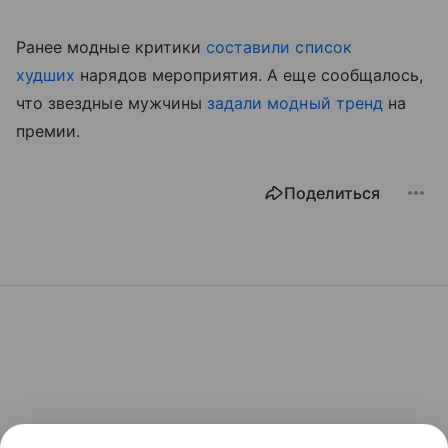
Ранее модные критики
составили список
худших
нарядов мероприятия. А еще сообщалось,
что звездные мужчины
задали модный тренд
на
премии.
Поделиться