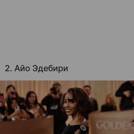
2. Айо Эдебири