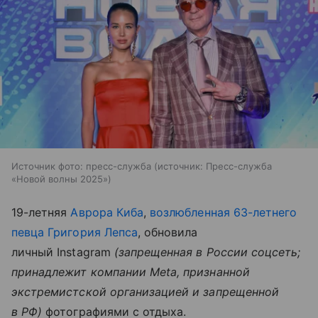
Источник фото: пресс-служба
источник:
Пресс-служба
«Новой волны 2025»
19-летняя
Аврора Киба
,
возлюбленная 63-летнего
певца Григория Лепса
, обновила
личный Instagram
(запрещенная в России соцсеть;
принадлежит компании Meta, признанной
экстремистской организацией и запрещенной
в РФ)
фотографиями с отдыха.