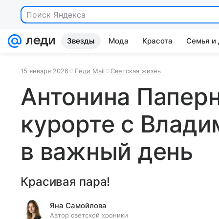
Поиск Яндекса
Звезды
Мода
Красота
Семья и
15 января 2026
Леди Mail
Светская жизнь
Антонина Паперн
курорте с Влад
в важный день
Красивая пара!
Яна Самойлова
Автор светской хроники