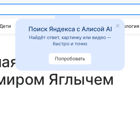
 Дети
Дом
Гороскопы
Стиль жизни
Психология
Поиск Яндекса с Алисой AI
Найдёт ответ, картинку или видео —
быстро и точно
ая снялась на
Попробовать
имиром Яглычем